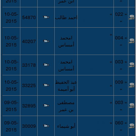
»
الجهرية
ابن عمر
2015
« 022
»
موقف القرآن
10-05-
احمد طالب
54870
»
من الحياة الدنيا
2015
»
الإعتصام
« 004
امحمد
10-05-
بالكتاب والسنة
40207
»
أمساس
2015
في زمن الفتن
« 003
»
السلفية
امحمد
10-05-
33178
»
ومقوماتها وأصولها
أمساس
2015
« 009
عبد الحفيظ
10-05-
»
مناقب الصحابة
33225
»
أبو أميمة
2015
« 003
»
رسول الله خرج
مصطفى
09-05-
32895
»
تاجرا بمال خديجة
بن عمر
2015
« 060
»
إنكار المنكر
09-05-
أبو شيماء
30009
»
وإقرار المعروف
2015