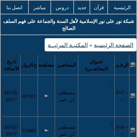
الرئيسية
قرآن
جديد
دروس
مباشر
اتصل بنا
شبكة نور على نور الإسلامية لأهل السنة والجماعة على فهم السلف
الصالح
الصفحة الرئيسية
المكتبـة المرئيــة
»
عنـوان
تاريخ
الرقـم
المحاضـر
مشاهدة
ع.الزوار
المحاضــرة
الاضافة
»
أخلاق النبي مع
أزواجه حديث أم
« 017
مصطفى
20-02-
زرع الملتقى
49161
»
ابن عمر
2017
السنوي 7
فرانكفورت
»
تربية الأولاد
« 016
مصطفى
20-02-
الملتقى السنوي 7
51680
»
ابن عمر
2017