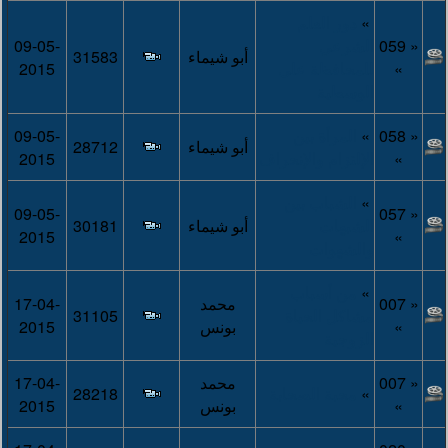
»
دور العلم
« 059
الشرعي
09-05-
أبو شيماء
31583
»
للمحافظة على
2015
الوسطية
« 058
»
المرأة بين
09-05-
أبو شيماء
28712
»
الإلتزام والإنحراف
2015
»
الشباب بين
09-05-
« 057
الشبهات
أبو شيماء
30181
2015
»
والشهوات
»
من أسباب
« 007
محمد
17-04-
مشاكل الحياة
31105
»
بونس
2015
الزوجية
« 007
محمد
17-04-
»
محبة الصحابة
28218
»
بونس
2015