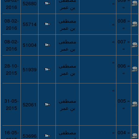
»
غزوة أحد
52680
»
بن عمر
2016
« 008
مصطفى
08-02-
»
غزوة بدر
55714
»
بن عمر
2016
« 007
»
بناء المسجد
مصطفى
08-02-
51004
»
النبوي
بن عمر
2016
»
هجرة الرسول
« 006
مصطفى
28-10-
صلى الله عليه
51939
»
بن عمر
2015
وسلم
»
المقاطعة
العامة للرسول
« 005
مصطفى
31-05-
صلى الله عليه
52061
»
بن عمر
2015
وسلم من طرف
قريش
« 004
»
بداية الدعوة
مصطفى
16-05-
53696