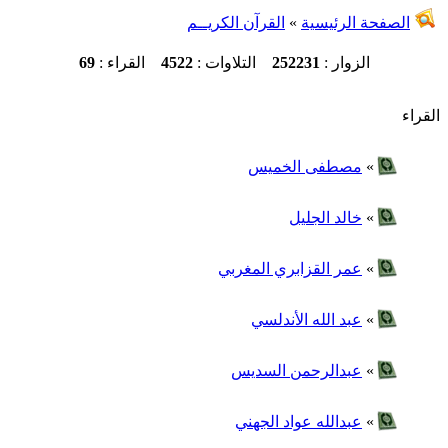
الصفحة الرئيسية
»
القرآن الكريــم
الزوار :
252231
التلاوات :
4522
القراء :
69
القراء
»
مصطفى الخميس
»
خالد الجليل
»
عمر القزابري المغربي
»
عبد الله الأندلسي
»
عبدالرحمن السديس
»
عبدالله عواد الجهني