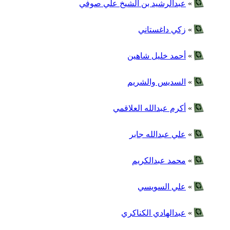
»
عبدالرشيد بن الشيخ علي صوفي
»
زكي داغستاني
»
أحمد خليل شاهين
»
السديس والشريم
»
أكرم عبدالله العلاقمي
»
علي عبدالله جابر
»
محمد عبدالكريم
»
علي السويسي
»
عبدالهادي الكناكري