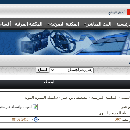
رئيسية
البث المباشر
المكتبة الصوتية
المكتبة المرئية
أقسام
المقطع
ئيسية
المكتبـة المرئيــة
مصطفى بن عمر
سلسلة السيرة النبوية
»
»
»
غير معروف
اضيف بواسطة:
 عمر
بناء المسجد النبوي
يـط:
007
:
08-02-2016
»