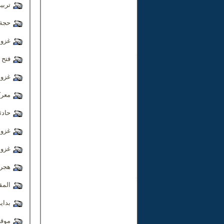
تربية 
حجة 
غزوة
فتح 
غزوة
معرك
حادث
غزوة
غزوة
هجرة
المق
بداي
موقف