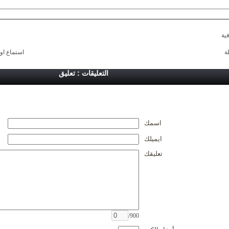
ية
ة
استماع او
التعليقات : تعليق
اسمك
ايميلك
تعليقك
/900