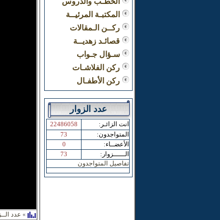
الخطـب والدروس
المكتبـة المرئيــة
ركــن الـمقالات
قصائـد زهديــة
سـؤال جـواب
ركن الفلاشـات
ركن الأطفـال
عدد الزوار
:انت الزائـر
22486058
:المتواجدون
73
:الأعضــاء
0
:الــــــزوار
73
تفاصيل المتواجدون
عدد الــز
»