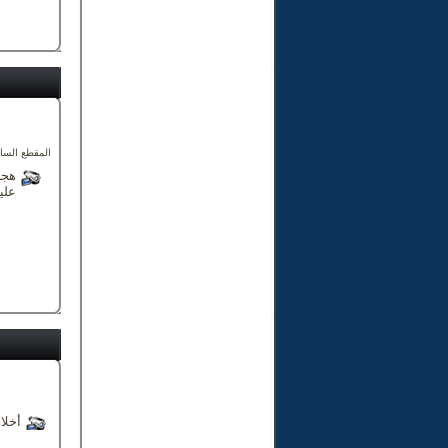
المقطع السا
هجر
علي
أخلاق