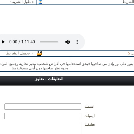
لشريط:
» طول الشريط:
:
5
تحميل الشريط
»
نور على نور بإذن من صاحبها فيحق استخدامها في أغراض شخصية وغير تجارية وجميع المواد ا
وجهة نظر صاحبها دون أدنى مسؤلية منا
التعليقات : تعليق
اسمك
ايميلك
تعليقك