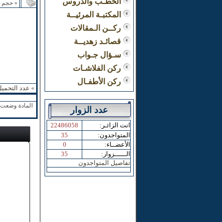
الخطـب والدروس
» حجم ا
المكتبـة المرئيــة
ركــن الـمقالات
قصائـد زهديــة
سـؤال جـواب
ركن الفلاشـات
ركن الأطفـال
عدد التحميل
»
المادة وضعت ب
عدد الزوار
:انت الزائـر
22486058
:المتواجدون
35
:الأعضــاء
0
:الــــــزوار
35
تفاصيل المتواجدون