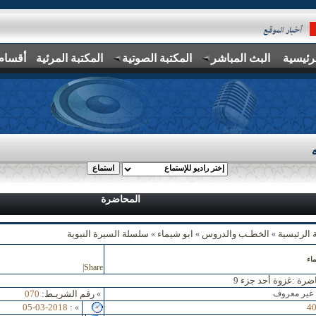
رئيسية
البث المباشر
المكتبة الصوتية
المكتبة المرئية
أقسام
المحاضرة
 الرئيسية
الخطـب والدروس
ابو شيماء
سلسلة السيرة النبوية
»
»
»
اء
|
Share
ضرة :
غزوة أحد جزء 9
 غير معروف
رقم الشريـط:
070
»
05-03-2018
:
4
»