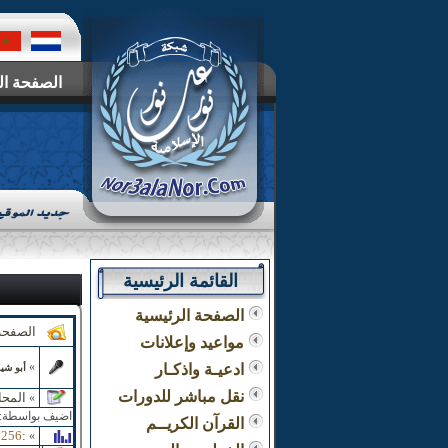
الصفحة ال
القائمة الرئيسية
الصفحة الرئيسية
الصفحة
مواعيد وإعلانات
»
ادعيـة واذكـار
أبو شيم
نقل مباشر للدورات
المحا
»
اضيف بواسطة:
القرآن الكريــم
0256
:
»