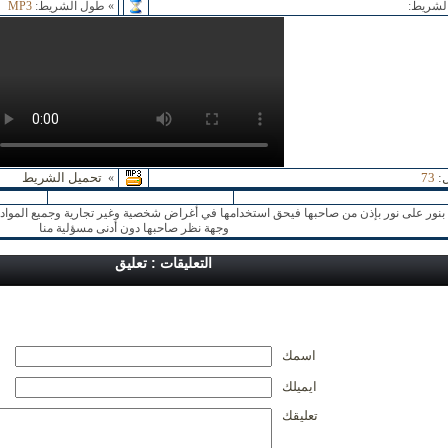
لشريط:
» طول الشريط:
MP3
:
73
تحميل الشريط
»
نور على نور بإذن من صاحبها فيحق استخدامها في أغراض شخصية وغير تجارية وجميع المواد ا
وجهة نظر صاحبها دون أدنى مسؤلية منا
التعليقات : تعليق
اسمك
ايميلك
تعليقك