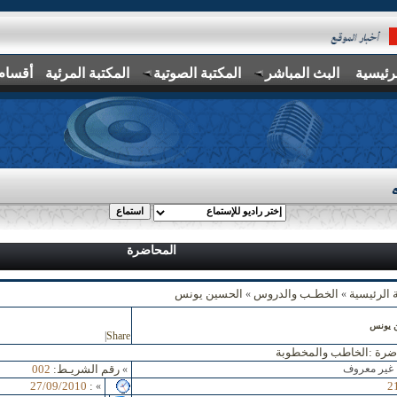
رئيسية
البث المباشر
المكتبة الصوتية
المكتبة المرئية
أقسام
المحاضرة
 الرئيسية
الخطـب والدروس
الحسين يونس
»
»
 يونس
|
Share
ضرة :
الخاطب والمخطوبة
 غير معروف
رقم الشريـط:
002
»
27/09/2010
:
2
»