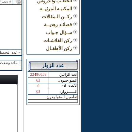
الخطـب والدروس
» حجم ا
المكتبـة المرئيــة
ركــن الـمقالات
قصائـد زهديــة
سـؤال جـواب
ركن الفلاشـات
ركن الأطفـال
عدد التحميل
»
المادة وضعت ب
عدد الزوار
:انت الزائـر
22486058
:المتواجدون
63
:الأعضــاء
0
:الــــــزوار
63
تفاصيل المتواجدون