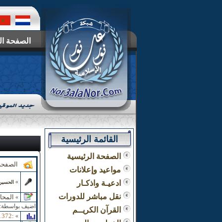
الصفحة ال
القائمة الرئيسية
الصفحة الرئيسية
الصفحة
مواعيد وإعلانات
»
ادعيـة واذكـار
الحسين
نقل مباشر للدورات
المحا
»
اضيف بواسطة:
القرآن الكريــم
1372
:
»