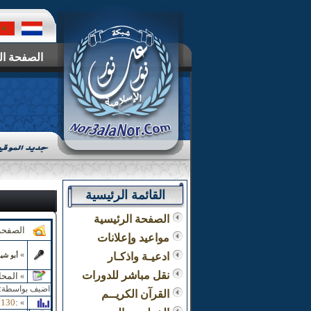
الصفحة ال
القائمة الرئيسية
الصفحة الرئيسية
الصفحة
مواعيد وإعلانات
»
ادعيـة واذكـار
أبو شيم
نقل مباشر للدورات
المحا
»
اضيف بواسطة:
القرآن الكريــم
0130
:
»