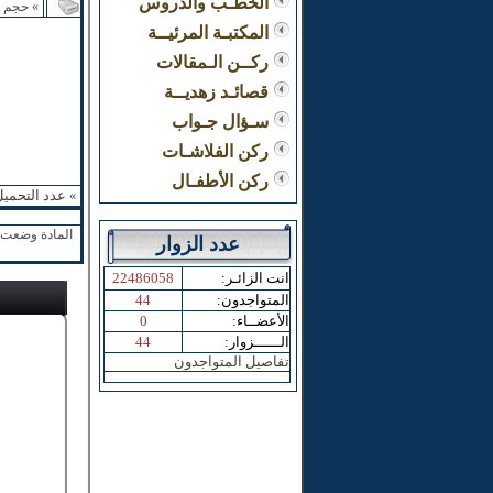
الخطـب والدروس
» حجم ا
المكتبـة المرئيــة
ركــن الـمقالات
قصائـد زهديــة
سـؤال جـواب
ركن الفلاشـات
ركن الأطفـال
عدد التحميل
»
المادة وضعت ب
عدد الزوار
:انت الزائـر
22486058
:المتواجدون
44
:الأعضــاء
0
:الــــــزوار
44
تفاصيل المتواجدون