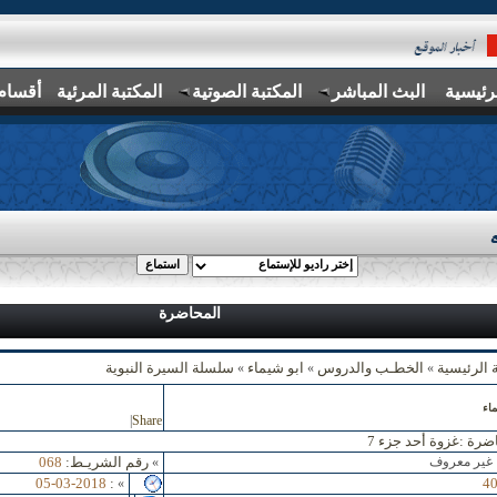
رئيسية
البث المباشر
المكتبة الصوتية
المكتبة المرئية
أقسام
المحاضرة
 الرئيسية
الخطـب والدروس
ابو شيماء
سلسلة السيرة النبوية
»
»
»
اء
|
Share
ضرة :
غزوة أحد جزء 7
 غير معروف
رقم الشريـط:
068
»
05-03-2018
:
4
»