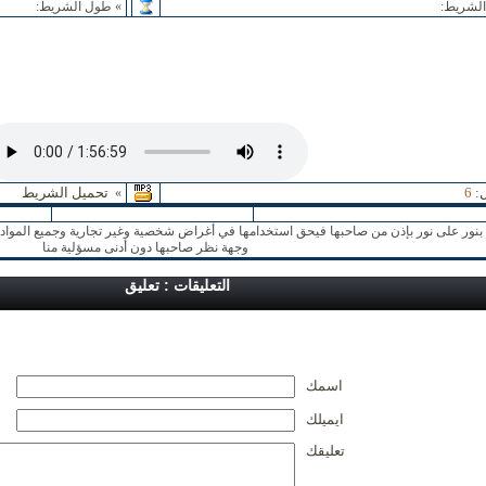
لشريط:
» طول الشريط:
:
6
تحميل الشريط
»
نور على نور بإذن من صاحبها فيحق استخدامها في أغراض شخصية وغير تجارية وجميع المواد ا
وجهة نظر صاحبها دون أدنى مسؤلية منا
التعليقات : تعليق
اسمك
ايميلك
تعليقك