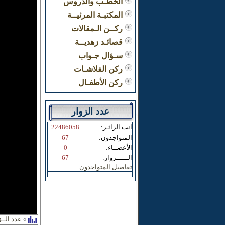
الخطـب والدروس
المكتبـة المرئيــة
ركــن الـمقالات
قصائـد زهديــة
سـؤال جـواب
ركن الفلاشـات
ركن الأطفـال
عدد الزوار
:انت الزائـر
22486058
:المتواجدون
67
:الأعضــاء
0
:الــــــزوار
67
تفاصيل المتواجدون
عدد الــز
»