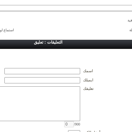
ية
ة
استماع او
التعليقات : تعليق
اسمك
ايميلك
تعليقك
/900