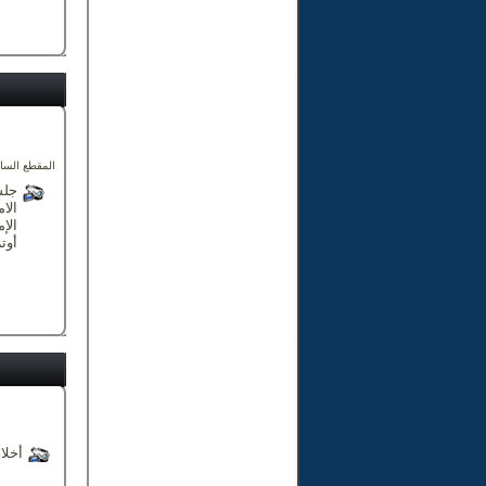
المقطع السا
جلس
الام
الإم
أوت
أخلاق