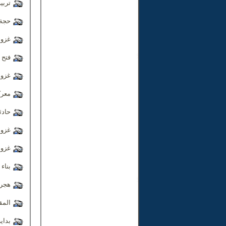
تربية 
حجة 
غزوة
فتح 
غزوة
معرك
حادث
غزوة
غزوة
بناء
هجرة
المق
بداي