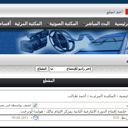
رئيسية
البث المباشر
المكتبة الصوتية
المكتبة المرئية
أقسام
المقطع
ئيسية
المكتبـة المرئيــة
أحمد طـالب
»
»
غير معروف
اضيف بواسطة:
ب
جلسة إفتتاح الدورة الامازغية الثانية بمركز الإمام مالك - هولندا-أوترخت
يـط:
018
:
09-04-2015
»