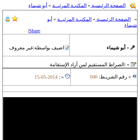
الصفحة الرئيسية
»
المكتبـة المرئيــة
»
أبو شيماء
»
الصفحة الرئيسية
»
المكتبـة المرئيــة
»
أبو
شيماء
|
Share
»
أبو شيماء
اضيف بواسطة:
غير معروف
»
:
الصراط المستقيم لمن أراد الإستقامة
»
رقم الشريـط:
046
15-05-2014
:
»